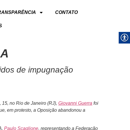
RANSPARÊNCIA
CONTATO
S
BA
didos de impugnação
 15, no Rio de Janeiro (RJ),
Giovanni Guerra
foi
rque, em protesto, a Oposição abandonou a
A,
Paulo Scaglione
, representando a Federação